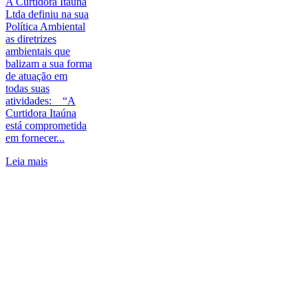
A Curtidora Itaúna
Ltda definiu na sua
Política Ambiental
as diretrizes
ambientais que
balizam a sua forma
de atuação em
todas suas
atividades: “A
Curtidora Itaúna
está comprometida
em fornecer...
Leia mais
Rodovia MG-050, Km 91 - Cx. postal 83 - Distrito Industrial
- Itaúna - Minas Gerais - CEP: 35681-750
PABX: 55 (37) 3249-1900 e FAX: 55 (37) 3249-1936